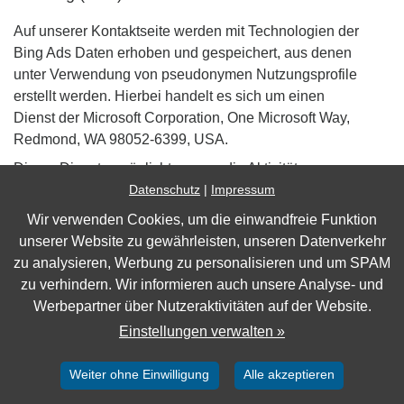
Auf unserer Kontaktseite werden mit Technologien der
Bing Ads Daten erhoben und gespeichert, aus denen
unter Verwendung von pseudonymen Nutzungsprofile
erstellt werden. Hierbei handelt es sich um einen
Dienst der Microsoft Corporation, One Microsoft Way,
Redmond, WA 98052-6399, USA.
Dieser Dienst ermöglicht es uns, die Aktivitäten von
Datenschutz
|
Impressum
Nutzern auf unserer Kontaktseite nachzuverfolgen,
wenn diese über Anzeigen von Bing Ads auf unsere
Wir verwenden Cookies, um die einwandfreie Funktion
Kontaktseite gelangt sind. Gelangen Sie über eine
unserer Website zu gewährleisten, unseren Datenverkehr
solche Anzeige auf unsere Kontaktseite, wird auf Ihren
zu analysieren, Werbung zu personalisieren und um SPAM
Computer ein Cookie gesetzt. Auf unserer Kontaktseite
zu verhindern. Wir informieren auch unsere Analyse- und
ist ein Bing UET-Tag integriert. Hierbei handelt es sich
Werbepartner über Nutzeraktivitäten auf der Website.
um einen Code, über den in Verbindung mit dem
Einstellungen verwalten »
Cookie einige nicht-personenbezogene Daten über die
Nutzung der Kontaktseite gespeichert werden. Dazu
Weiter ohne Einwilligung
Alle akzeptieren
gehören unter anderem die Verweildauer auf der